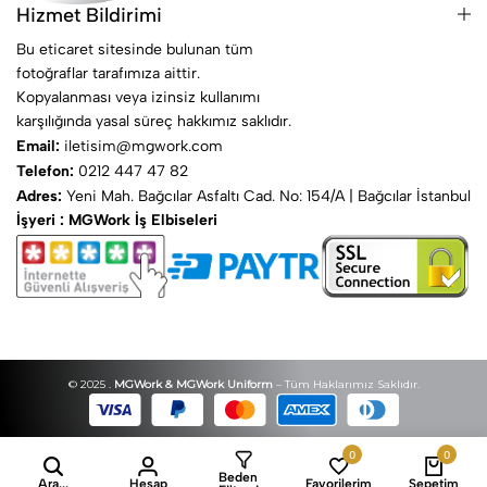
Hizmet Bildirimi
Bu eticaret sitesinde bulunan tüm
fotoğraflar tarafımıza aittir.
Kopyalanması veya izinsiz kullanımı
karşılığında yasal süreç hakkımız saklıdır.
Email:
iletisim@mgwork.com
Telefon:
0212 447 47 82
Adres:
Yeni Mah. Bağcılar Asfaltı Cad. No: 154/A | Bağcılar İstanbul
İşyeri : MGWork İş Elbiseleri
© 2025 .
MGWork & MGWork Uniform
– Tüm Haklarımız Saklıdır.
0
0
Beden
Ara...
Hesap
Favorilerim
Sepetim