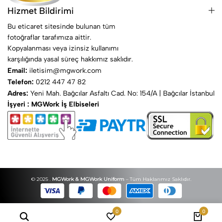
Hizmet Bildirimi
Bu eticaret sitesinde bulunan tüm
fotoğraflar tarafımıza aittir.
Kopyalanması veya izinsiz kullanımı
karşılığında yasal süreç hakkımız saklıdır.
Email:
iletisim@mgwork.com
Telefon:
0212 447 47 82
Adres:
Yeni Mah. Bağcılar Asfaltı Cad. No: 154/A | Bağcılar İstanbul
İşyeri : MGWork İş Elbiseleri
© 2025 .
MGWork & MGWork Uniform
– Tüm Haklarımız Saklıdır.
0
0