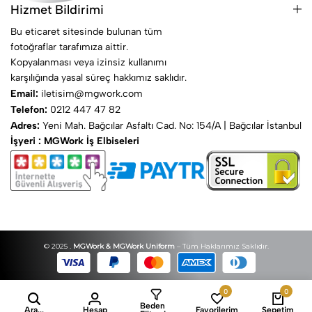
Hizmet Bildirimi
Bu eticaret sitesinde bulunan tüm
fotoğraflar tarafımıza aittir.
Kopyalanması veya izinsiz kullanımı
karşılığında yasal süreç hakkımız saklıdır.
Email:
iletisim@mgwork.com
Telefon:
0212 447 47 82
Adres:
Yeni Mah. Bağcılar Asfaltı Cad. No: 154/A | Bağcılar İstanbul
İşyeri : MGWork İş Elbiseleri
© 2025 .
MGWork & MGWork Uniform
– Tüm Haklarımız Saklıdır.
0
0
Beden
Ara...
Hesap
Favorilerim
Sepetim