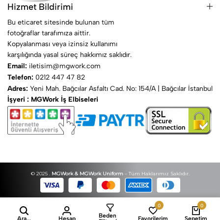
Hizmet Bildirimi
Bu eticaret sitesinde bulunan tüm
fotoğraflar tarafımıza aittir.
Kopyalanması veya izinsiz kullanımı
karşılığında yasal süreç hakkımız saklıdır.
Email:
iletisim@mgwork.com
Telefon:
0212 447 47 82
Adres:
Yeni Mah. Bağcılar Asfaltı Cad. No: 154/A | Bağcılar İstanbul
İşyeri : MGWork İş Elbiseleri
© 2025 .
MGWork & MGWork Uniform
– Tüm Haklarımız Saklıdır.
0
0
Beden
Ara...
Hesap
Favorilerim
Sepetim