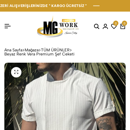
ALIŞVERİŞLERİNİZDE " KARGO ÜCRETSİZ "
ALIŞVERİŞLERİNİZDE " KARGO ÜCRETSİZ "
ALIŞVERİŞLERİNİZDE " KARGO ÜCRETSİZ "
0
0
Ana Sayfa
Mağaza
TÜM ÜRÜNLER
Beyaz Renk Vera Premium Şef Ceketi