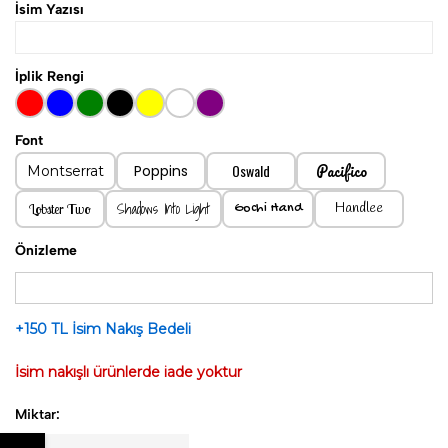
İsim Yazısı
İplik Rengi
Font
Pacifico
Oswald
Poppins
Montserrat
Shadows Into Light
Handlee
Lobster Two
Gochi Hand
Önizleme
+150 TL İsim Nakış Bedeli
İsim nakışlı ürünlerde iade yoktur
Miktar: