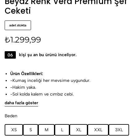
Beyaz Renk Vera Premium Şef
Ceketi
adet stokta
₺
1.299,99
06
kişi şu an bu ürünü inceliyor.
Ürün Özellikleri:
-Kumaş inceliği her mevsime uygundur.
-Hakim yaka.
-Sol kolda kalem ve cımbız cebi.
-Lekelere karşı dayanaklı, kolay ütülenebilir kumaş.
daha fazla göster
Kumaş Özellikleri:
%65 polyester,%30 viscon %4 lyc
Beden
Yıkama talimatları:
30-40 ° C’de yıkanmalıdır.
XS
S
M
L
XL
XXL
3XL
Ağartıcı kullanılmaz.