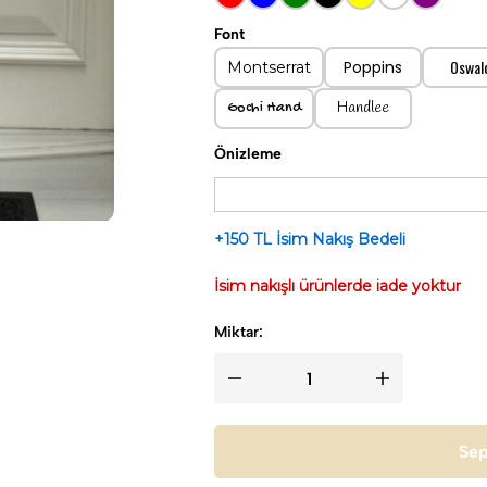
Font
Oswal
Poppins
Montserrat
Handlee
Gochi Hand
Önizleme
+150 TL İsim Nakış Bedeli
İsim nakışlı ürünlerde iade yoktur
Miktar:
Sep