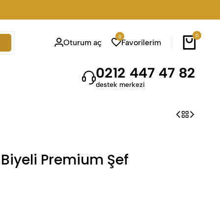
0
0
Oturum aç
Favorilerim
0212 447 47 82
destek merkezi
Biyeli Premium Şef