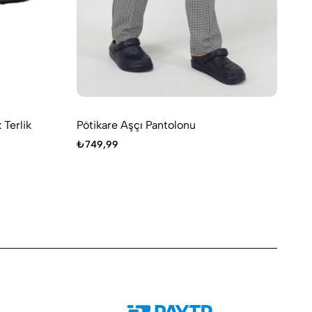
Terlik
Pötikare Aşçı Pantolonu
Si
₺
749,99
₺
1