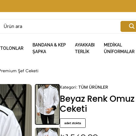
BANDANA & KEP
AYAKKABI
MEDİKAL
NTOLONLAR
ŞAPKA
TERLİK
ÜNİFORMALAR
Premium Şef Ceketi
Kategori:
TÜM ÜRÜNLER
Beyaz Renk Omuz 
Ceketi
adet stokta