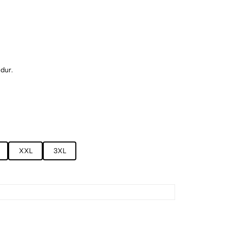
dur.
enebilir kumaş.
XXL
3XL