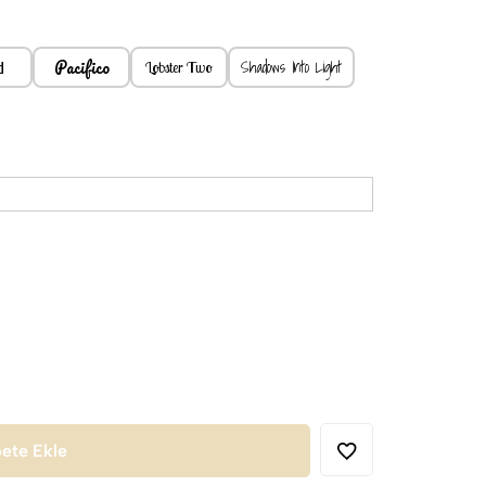
Pacifico
d
Shadows Into Light
Lobster Two
ete Ekle