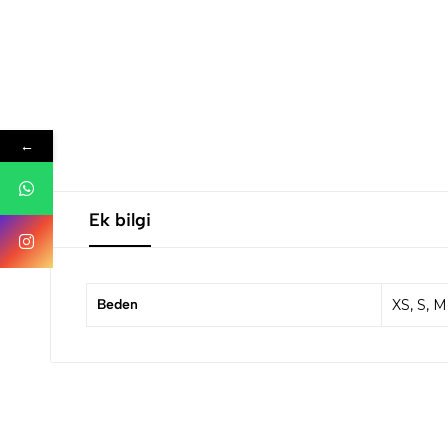
←
Ek bilgi
Beden
XS, S, M