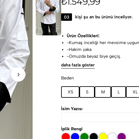
₺
1.549,99
03
kişi şu an bu ürünü inceliyor.
Ürün Özellikleri:
-Kumaş inceliği her mevsime uygun
-Hakim yaka
-Omuzda beyaz biye geçiş.
Kol ucu beyaz iç manşet.
daha fazla göster
-Sol kolda kalem ve cımbız cebi.
-Lekelere karşı dayanaklı, kolay ütül
Beden
Kumaş Özellikleri:
%65 polyester,%30 viscon %5 lyc
XS
S
M
L
XL
Yıkama talimatları:
30-40 ° C’de yıkanmalıdır.
İsim Yazısı
Ağartıcı kullanılmaz.
İplik Rengi