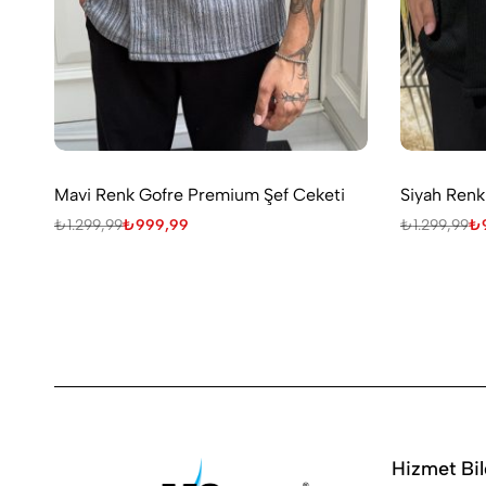
Mavi Renk Gofre Premium Şef Ceketi
Siyah Renk
₺
1.299,99
₺
999,99
₺
1.299,99
₺
Hizmet Bil