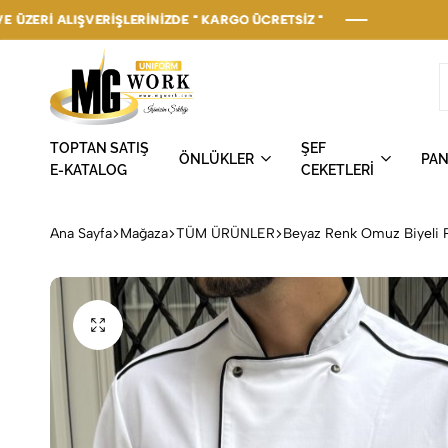
ERİŞLERİNİZDE " KARGO ÜCRETSİZ "
ERİŞLERİNİZDE " KARGO ÜCRETSİZ "
ERİŞLERİNİZDE " KARGO ÜCRETSİZ "
ERİŞLERİNİZDE " KARGO ÜCRETSİZ "
ERİŞLERİNİZDE " KARGO ÜCRETSİZ "
MGWork
İşinizin
TOPTAN SATIŞ
ŞEF
Uniform
Şıklığı
ÖNLÜKLER
PA
E-KATALOG
CEKETLERİ
Ana Sayfa
Mağaza
TÜM ÜRÜNLER
Beyaz Renk Omuz Biyeli 