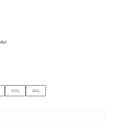
dur.
enebilir kumaş.
XXL
3XL