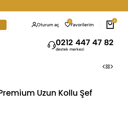
0
0
Oturum aç
Favorilerim
0212 447 47 82
destek merkezi
Premium Uzun Kollu Şef