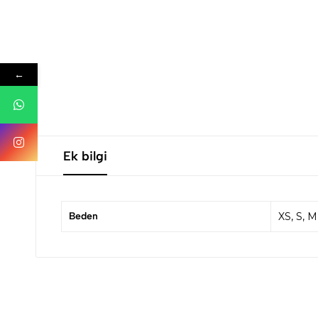
←
Ek bilgi
Beden
XS, S, M