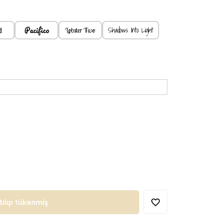
Pacifico
d
Shadows Into Light
Lobster Two
tılıp tükenmiş