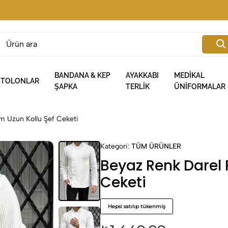
BANDANA & KEP
AYAKKABI
MEDİKAL
NTOLONLAR
ŞAPKA
TERLİK
ÜNİFORMALAR
m Uzun Kollu Şef Ceketi
Kategori:
TÜM ÜRÜNLER
Beyaz Renk Darel 
Ceketi
Hepsi satılıp tükenmiş