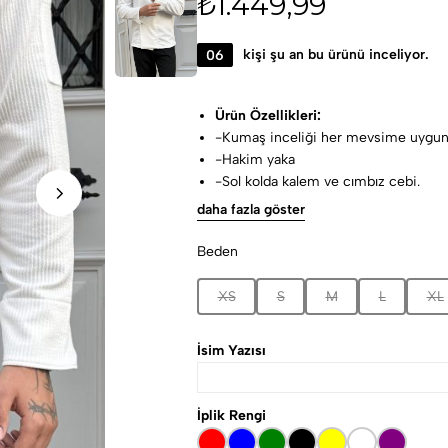
₺
1.449,99
06
kişi şu an bu ürünü inceliyor.
Ürün Özellikleri:
-Kumaş inceliği her mevsime uygun
-Hakim yaka
-Sol kolda kalem ve cımbız cebi.
-Lekelere karşı dayanaklı, kolay ütül
daha fazla göster
Kumaş Özellikleri:
%62 polyester,%30 viscon %8 lyc
Beden
Yıkama talimatları:
30-40 ° C’de yıkanmalıdır.
XS
S
M
L
XL
Ağartıcı kullanılmaz.
İsim Yazısı
İplik Rengi