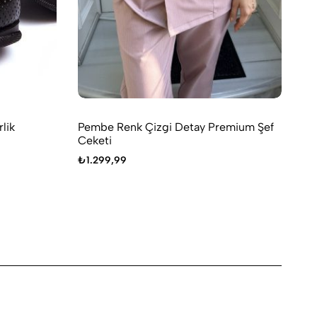
lik
Pembe Renk Çizgi Detay Premium Şef
Be
Ceketi
₺
1
₺
1.299,99