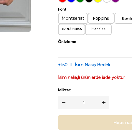
Font
Oswal
Poppins
Montserrat
Handlee
Gochi Hand
Önizleme
+150 TL İsim Nakış Bedeli
İsim nakışlı ürünlerde iade yoktur
Miktar:
Hepsi sa