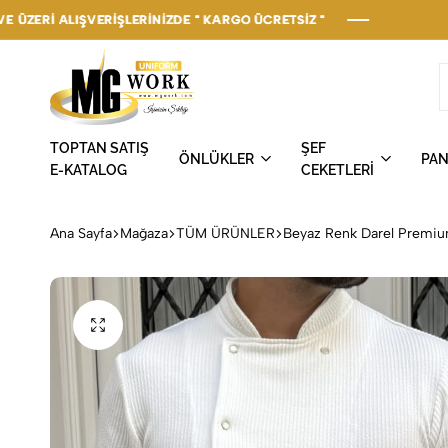
VERİŞLERİNİZDE " KARGO ÜCRETSİZ "
VERİŞLERİNİZDE " KARGO ÜCRETSİZ "
VERİŞLERİNİZDE " KARGO ÜCRETSİZ "
VERİŞLERİNİZDE " KARGO ÜCRETSİZ "
VERİŞLERİNİZDE " KARGO ÜCRETSİZ "
MGWork
İşinizin
TOPTAN SATIŞ
ŞEF
Uniform
Şıklığı
ÖNLÜKLER
PA
E-KATALOG
CEKETLERİ
Ana Sayfa
Mağaza
TÜM ÜRÜNLER
Beyaz Renk Darel Premiu