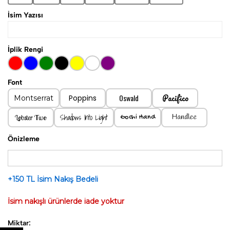
Ağartıcı kullanılmaz.
İsim Yazısı
İplik Rengi
Font
Pacifico
Oswald
Poppins
Montserrat
Shadows Into Light
Handlee
Lobster Two
Gochi Hand
Önizleme
+150 TL İsim Nakış Bedeli
İsim nakışlı ürünlerde iade yoktur
Miktar: