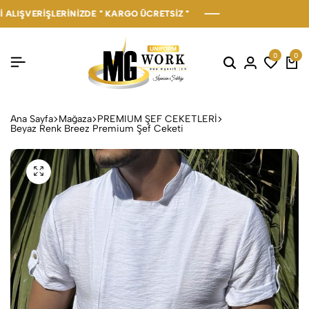
VERİŞLERİNİZDE " KARGO ÜCRETSİZ "
VERİŞLERİNİZDE " KARGO ÜCRETSİZ "
VERİŞLERİNİZDE " KARGO ÜCRETSİZ "
0
0
Ana Sayfa
Mağaza
PREMIUM ŞEF CEKETLERİ
Beyaz Renk Breez Premium Şef Ceketi