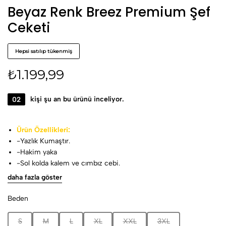
Beyaz Renk Breez Premium Şef
Ceketi
Hepsi satılıp tükenmiş
₺
1.199,99
02
kişi şu an bu ürünü inceliyor.
Ürün Özellikleri:
-Yazlık Kumaştır.
-Hakim yaka
-Sol kolda kalem ve cımbız cebi.
-Lekelere karşı dayanaklı, kolay ütülenebilir kumaş.
daha fazla göster
Kumaş Özellikleri
%81 viscon %19 pamuk
Beden
Yıkama talimatları:
30-40 ° C’de yıkanmalıdır.
S
M
L
XL
XXL
3XL