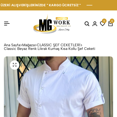
 ALIŞVERİŞLERİNİZDE " KARGO ÜCRETSİZ "
 ALIŞVERİŞLERİNİZDE " KARGO ÜCRETSİZ "
 ALIŞVERİŞLERİNİZDE " KARGO ÜCRETSİZ "
0
0
Ana Sayfa
Mağaza
CLASSIC ŞEF CEKETLERİ
Classic Beyaz Renk Likralı Kumaş Kısa Kollu Şef Ceketi