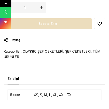
←
Sepete Ekle
Paylaş
Kategoriler:
CLASSIC ŞEF CEKETLERİ
,
ŞEF CEKETLERİ
,
TÜM
ÜRÜNLER
Ek bilgi
Beden
XS, S, M, L, XL, XXL, 3XL