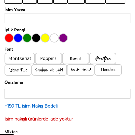
Ağartıcı kullanılmaz.
İsim Yazısı
İplik Rengi
Font
Pacifico
Oswald
Poppins
Montserrat
Shadows Into Light
Handlee
Lobster Two
Gochi Hand
Önizleme
+150 TL İsim Nakış Bedeli
İsim nakışlı ürünlerde iade yoktur
Miktar: