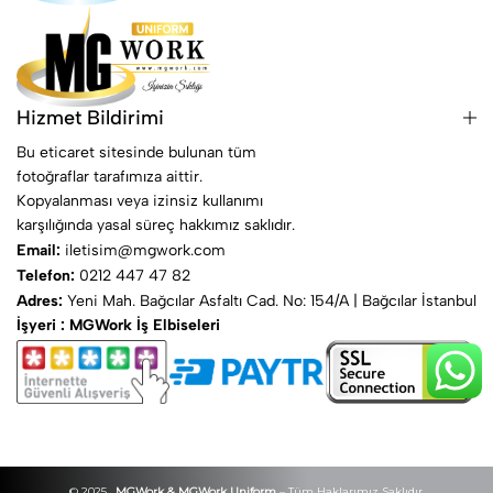
Hizmet Bildirimi
Bu eticaret sitesinde bulunan tüm
fotoğraflar tarafımıza aittir.
Kopyalanması veya izinsiz kullanımı
karşılığında yasal süreç hakkımız saklıdır.
Email:
iletisim@mgwork.com
Telefon:
0212 447 47 82
Adres:
Yeni Mah. Bağcılar Asfaltı Cad. No: 154/A | Bağcılar İstanbul
İşyeri : MGWork İş Elbiseleri
© 2025 .
MGWork & MGWork Uniform
– Tüm Haklarımız Saklıdır.