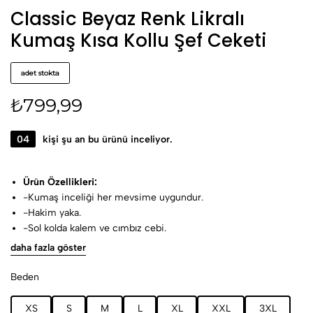
Classic Beyaz Renk Likralı
Kumaş Kısa Kollu Şef Ceketi
adet stokta
₺
799,99
04
kişi şu an bu ürünü inceliyor.
Ürün Özellikleri:
-Kumaş inceliği her mevsime uygundur.
-Hakim yaka.
-Sol kolda kalem ve cımbız cebi.
-Lekelere karşı dayanaklı, kolay ütülenebilir kumaş.
daha fazla göster
Kumaş Özellikleri:
%65 polyester,%30 viscon %3 lyc
Beden
Yıkama talimatları:
30-40 ° C’de yıkanmalıdır.
XS
S
M
L
XL
XXL
3XL