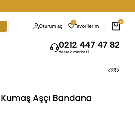
0
0
Oturum aç
Favorilerim
0212 447 47 82
destek merkezi
e Kumaş Aşçı Bandana