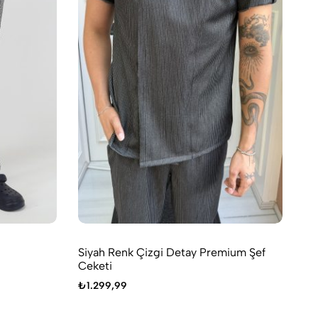
Siyah Renk Çizgi Detay Premium Şef
Be
Ceketi
₺
1
₺
1.299,99