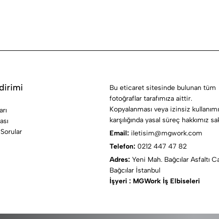
dirimi
Bu eticaret sitesinde bulunan tüm
fotoğraflar tarafımıza aittir.
Kopyalanması veya izinsiz kullanımı
arı
karşılığında yasal süreç hakkımız sakl
kası
 Sorular
Email:
iletisim@mgwork.com
Telefon:
0212 447 47 82
Adres:
Yeni Mah. Bağcılar Asfaltı Ca
Bağcılar İstanbul
İşyeri : MGWork İş Elbiseleri