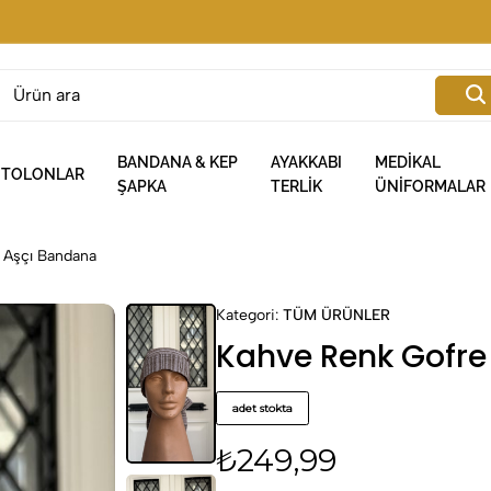
BANDANA & KEP
AYAKKABI
MEDİKAL
NTOLONLAR
ŞAPKA
TERLİK
ÜNİFORMALAR
 Aşçı Bandana
Kategori:
TÜM ÜRÜNLER
Kahve Renk Gofr
adet stokta
₺
249,99