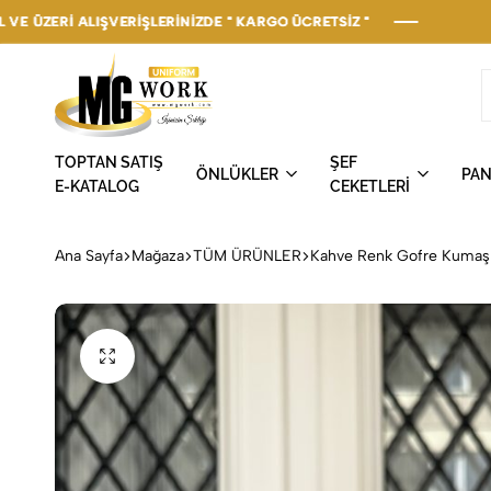
LIŞVERİŞLERİNİZDE " KARGO ÜCRETSİZ "
LIŞVERİŞLERİNİZDE " KARGO ÜCRETSİZ "
LIŞVERİŞLERİNİZDE " KARGO ÜCRETSİZ "
LIŞVERİŞLERİNİZDE " KARGO ÜCRETSİZ "
LIŞVERİŞLERİNİZDE " KARGO ÜCRETSİZ "
MGWork
İşinizin
TOPTAN SATIŞ
ŞEF
Uniform
Şıklığı
ÖNLÜKLER
PA
E-KATALOG
CEKETLERİ
Ana Sayfa
Mağaza
TÜM ÜRÜNLER
Kahve Renk Gofre Kumaş