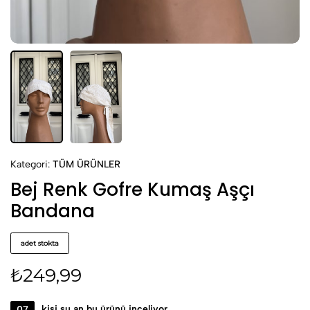
Kategori:
TÜM ÜRÜNLER
Bej Renk Gofre Kumaş Aşçı
Bandana
adet stokta
₺
249,99
07
kişi şu an bu ürünü inceliyor.